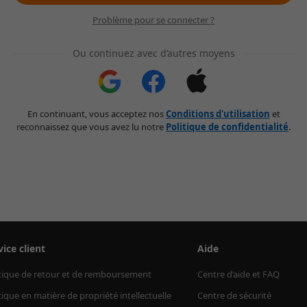
Problème pour se connecter ?
Ou continuez avec d’autres moyens
En continuant, vous acceptez nos
Conditions d'utilisation
et
reconnaissez que vous avez lu notre
Politique de confidentialité
.
vice client
Aide
tique de retour et de remboursement
Centre d’aide et FAQ
tique en matière de propriété intellectuelle
Centre de sécurité