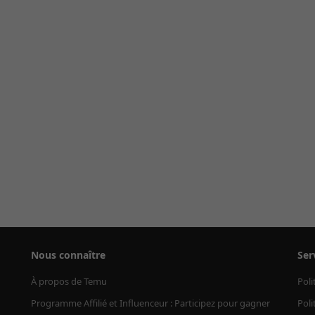
Nous connaître
Ser
À propos de Temu
Poli
Programme Affilié et Influenceur : Participez pour gagner
Poli