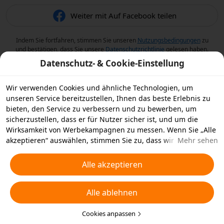
Weiter mit Auf Facebook teilen
Indem Sie fortfahren, stimmen Sie unseren
Nutzungsbedingungen
zu
und bestätigen, dass Sie unsere
Datenschutzrichtlinie
gelesen haben.
Datenschutz- & Cookie-Einstellung
Wir verwenden Cookies und ähnliche Technologien, um
unseren Service bereitzustellen, Ihnen das beste Erlebnis zu
bieten, den Service zu verbessern und zu bewerben, um
sicherzustellen, dass er für Nutzer sicher ist, und um die
Wirksamkeit von Werbekampagnen zu messen. Wenn Sie „Alle
akzeptieren“ auswählen, stimmen Sie zu, dass wir und die
Mehr sehen
Partner, mit denen wir zusammenarbeiten, Cookies und
ähnliche Technologien für Werbezwecke auf Ihrem Gerät
Alle akzeptieren
speichern. Alternativ können Sie auch über „Alle ablehnen“
nicht notwendige Cookies ablehnen oder auswählen, welche
Alle ablehnen
Arten von Cookies Sie akzeptieren oder deaktivieren möchten,
indem Sie unten oder jederzeit in Ihren
Datenschutzeinstellungen auf „Cookies anpassen“ klicken.
Cookies anpassen