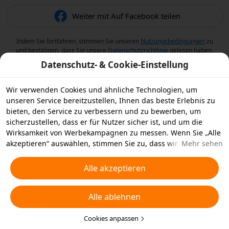
Weiter mit Auf Facebook teilen
Indem Sie fortfahren, stimmen Sie unseren
Nutzungsbedingungen
zu
und bestätigen, dass Sie unsere
Datenschutzrichtlinie
gelesen haben.
Datenschutz- & Cookie-Einstellung
Wir verwenden Cookies und ähnliche Technologien, um
unseren Service bereitzustellen, Ihnen das beste Erlebnis zu
bieten, den Service zu verbessern und zu bewerben, um
sicherzustellen, dass er für Nutzer sicher ist, und um die
Wirksamkeit von Werbekampagnen zu messen. Wenn Sie „Alle
akzeptieren“ auswählen, stimmen Sie zu, dass wir und die
Mehr sehen
Partner, mit denen wir zusammenarbeiten, Cookies und
ähnliche Technologien für Werbezwecke auf Ihrem Gerät
Alle akzeptieren
speichern. Alternativ können Sie auch über „Alle ablehnen“
nicht notwendige Cookies ablehnen oder auswählen, welche
Alle ablehnen
Arten von Cookies Sie akzeptieren oder deaktivieren möchten,
indem Sie unten oder jederzeit in Ihren
Datenschutzeinstellungen auf „Cookies anpassen“ klicken.
Cookies anpassen