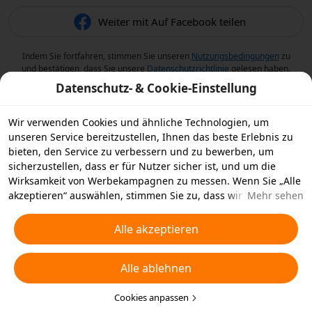
Weiter mit Auf Facebook teilen
Indem Sie fortfahren, stimmen Sie unseren
Nutzungsbedingungen
zu
und bestätigen, dass Sie unsere
Datenschutzrichtlinie
gelesen haben.
Datenschutz- & Cookie-Einstellung
Wir verwenden Cookies und ähnliche Technologien, um
unseren Service bereitzustellen, Ihnen das beste Erlebnis zu
bieten, den Service zu verbessern und zu bewerben, um
sicherzustellen, dass er für Nutzer sicher ist, und um die
Wirksamkeit von Werbekampagnen zu messen. Wenn Sie „Alle
akzeptieren“ auswählen, stimmen Sie zu, dass wir und die
Mehr sehen
Partner, mit denen wir zusammenarbeiten, Cookies und
ähnliche Technologien für Werbezwecke auf Ihrem Gerät
Alle akzeptieren
speichern. Alternativ können Sie auch über „Alle ablehnen“
nicht notwendige Cookies ablehnen oder auswählen, welche
Alle ablehnen
Arten von Cookies Sie akzeptieren oder deaktivieren möchten,
indem Sie unten oder jederzeit in Ihren
Datenschutzeinstellungen auf „Cookies anpassen“ klicken.
Cookies anpassen