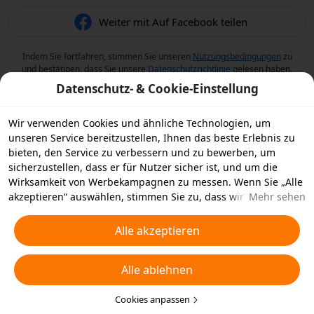
Weiter mit Auf Facebook teilen
Indem Sie fortfahren, stimmen Sie unseren
Nutzungsbedingungen
zu
und bestätigen, dass Sie unsere
Datenschutzrichtlinie
gelesen haben.
Datenschutz- & Cookie-Einstellung
Wir verwenden Cookies und ähnliche Technologien, um
unseren Service bereitzustellen, Ihnen das beste Erlebnis zu
bieten, den Service zu verbessern und zu bewerben, um
sicherzustellen, dass er für Nutzer sicher ist, und um die
Wirksamkeit von Werbekampagnen zu messen. Wenn Sie „Alle
akzeptieren“ auswählen, stimmen Sie zu, dass wir und die
Mehr sehen
Partner, mit denen wir zusammenarbeiten, Cookies und
ähnliche Technologien für Werbezwecke auf Ihrem Gerät
Alle akzeptieren
speichern. Alternativ können Sie auch über „Alle ablehnen“
nicht notwendige Cookies ablehnen oder auswählen, welche
Alle ablehnen
Arten von Cookies Sie akzeptieren oder deaktivieren möchten,
indem Sie unten oder jederzeit in Ihren
Datenschutzeinstellungen auf „Cookies anpassen“ klicken.
Cookies anpassen