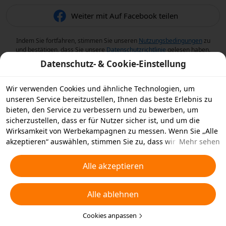
Weiter mit Auf Facebook teilen
Indem Sie fortfahren, stimmen Sie unseren
Nutzungsbedingungen
zu
und bestätigen, dass Sie unsere
Datenschutzrichtlinie
gelesen haben.
Datenschutz- & Cookie-Einstellung
Wir verwenden Cookies und ähnliche Technologien, um
unseren Service bereitzustellen, Ihnen das beste Erlebnis zu
bieten, den Service zu verbessern und zu bewerben, um
sicherzustellen, dass er für Nutzer sicher ist, und um die
Wirksamkeit von Werbekampagnen zu messen. Wenn Sie „Alle
akzeptieren“ auswählen, stimmen Sie zu, dass wir und die
Mehr sehen
Partner, mit denen wir zusammenarbeiten, Cookies und
ähnliche Technologien für Werbezwecke auf Ihrem Gerät
Alle akzeptieren
speichern. Alternativ können Sie auch über „Alle ablehnen“
nicht notwendige Cookies ablehnen oder auswählen, welche
Alle ablehnen
Arten von Cookies Sie akzeptieren oder deaktivieren möchten,
indem Sie unten oder jederzeit in Ihren
Datenschutzeinstellungen auf „Cookies anpassen“ klicken.
Cookies anpassen