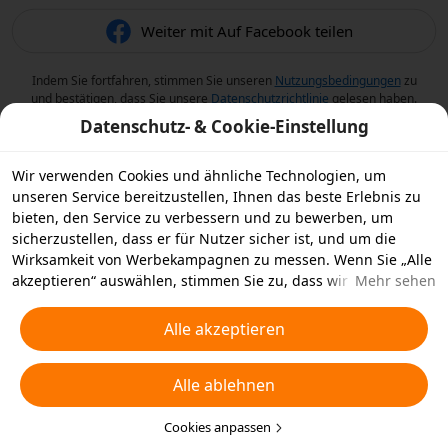
Weiter mit Auf Facebook teilen
Indem Sie fortfahren, stimmen Sie unseren
Nutzungsbedingungen
zu
und bestätigen, dass Sie unsere
Datenschutzrichtlinie
gelesen haben.
Datenschutz- & Cookie-Einstellung
Wir verwenden Cookies und ähnliche Technologien, um
unseren Service bereitzustellen, Ihnen das beste Erlebnis zu
bieten, den Service zu verbessern und zu bewerben, um
sicherzustellen, dass er für Nutzer sicher ist, und um die
Wirksamkeit von Werbekampagnen zu messen. Wenn Sie „Alle
akzeptieren“ auswählen, stimmen Sie zu, dass wir und die
Mehr sehen
Partner, mit denen wir zusammenarbeiten, Cookies und
ähnliche Technologien für Werbezwecke auf Ihrem Gerät
Alle akzeptieren
speichern. Alternativ können Sie auch über „Alle ablehnen“
nicht notwendige Cookies ablehnen oder auswählen, welche
Alle ablehnen
Arten von Cookies Sie akzeptieren oder deaktivieren möchten,
indem Sie unten oder jederzeit in Ihren
Datenschutzeinstellungen auf „Cookies anpassen“ klicken.
Cookies anpassen