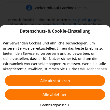
Weiter mit Auf Facebook teilen
Indem Sie fortfahren, stimmen Sie unseren
Nutzungsbedingungen
zu
und bestätigen, dass Sie unsere
Datenschutzrichtlinie
gelesen haben.
Datenschutz- & Cookie-Einstellung
Wir verwenden Cookies und ähnliche Technologien, um
unseren Service bereitzustellen, Ihnen das beste Erlebnis zu
bieten, den Service zu verbessern und zu bewerben, um
sicherzustellen, dass er für Nutzer sicher ist, und um die
Wirksamkeit von Werbekampagnen zu messen. Wenn Sie „Alle
akzeptieren“ auswählen, stimmen Sie zu, dass wir und die
Mehr sehen
Partner, mit denen wir zusammenarbeiten, Cookies und
ähnliche Technologien für Werbezwecke auf Ihrem Gerät
Alle akzeptieren
speichern. Alternativ können Sie auch über „Alle ablehnen“
nicht notwendige Cookies ablehnen oder auswählen, welche
Alle ablehnen
Arten von Cookies Sie akzeptieren oder deaktivieren möchten,
indem Sie unten oder jederzeit in Ihren
Datenschutzeinstellungen auf „Cookies anpassen“ klicken.
Cookies anpassen