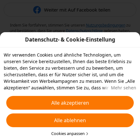
Weiter mit Auf Facebook teilen
Indem Sie fortfahren, stimmen Sie unseren
Nutzungsbedingungen
zu
und bestätigen, dass Sie unsere
Datenschutzrichtlinie
gelesen haben.
Datenschutz- & Cookie-Einstellung
Wir verwenden Cookies und ähnliche Technologien, um
unseren Service bereitzustellen, Ihnen das beste Erlebnis zu
bieten, den Service zu verbessern und zu bewerben, um
sicherzustellen, dass er für Nutzer sicher ist, und um die
Wirksamkeit von Werbekampagnen zu messen. Wenn Sie „Alle
akzeptieren“ auswählen, stimmen Sie zu, dass wir und die
Mehr sehen
Partner, mit denen wir zusammenarbeiten, Cookies und
ähnliche Technologien für Werbezwecke auf Ihrem Gerät
Alle akzeptieren
speichern. Alternativ können Sie auch über „Alle ablehnen“
nicht notwendige Cookies ablehnen oder auswählen, welche
Alle ablehnen
Arten von Cookies Sie akzeptieren oder deaktivieren möchten,
indem Sie unten oder jederzeit in Ihren
Datenschutzeinstellungen auf „Cookies anpassen“ klicken.
Cookies anpassen