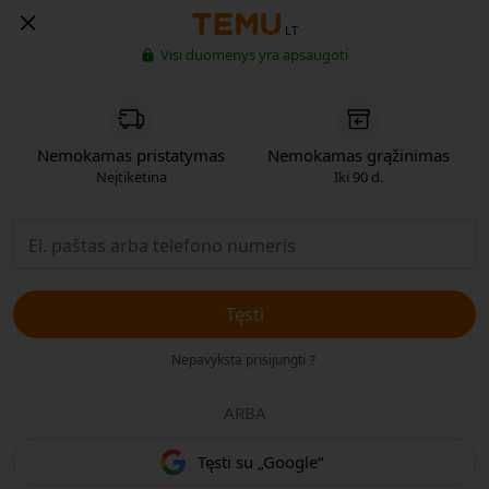
LT
Visi duomenys yra apsaugoti
Nemokamas pristatymas
Nemokamas grąžinimas
Neįtikėtina
Iki 90 d.
Tęsti
Nepavyksta prisijungti？
ARBA
Tęsti su „Google“