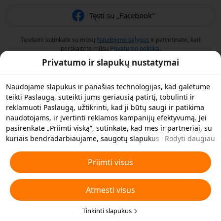
Tęsti su „Facebook“
Tęsdami sutinkate su mūsų
Naudojimo sąlygos
ir patvirtinate, kad
perskaitėte mūsų
Privatumo politiką
.
Privatumo ir slapukų nustatymai
Naudojame slapukus ir panašias technologijas, kad galėtume
teikti Paslaugą, suteikti jums geriausią patirtį, tobulinti ir
reklamuoti Paslaugą, užtikrinti, kad ji būtų saugi ir patikima
naudotojams, ir įvertinti reklamos kampanijų efektyvumą. Jei
pasirenkate „Priimti viską“, sutinkate, kad mes ir partneriai, su
kuriais bendradarbiaujame, saugotų slapukus ir panašias
Rodyti daugiau
technologijas jūsų įrenginyje reklamos tikslais. Taip pat galite
„Atmesti visus“ neesminius slapukus arba pasirinkti, kuriuos
Priimti visus
slapukų tipus norite priimti arba išjungti, spustelėję toliau
esančią funkciją „Pritaikyti slapukus“ arba bet kuriuo metu
Atmesti visus
privatumo nustatymuose. Daugiau informacijos rasite mūsų
Slapukų ir panašių technologijų politikoje
.
.
Tinkinti slapukus