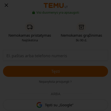
LT
Visi duomenys yra apsaugoti
Nemokamas pristatymas
Nemokamas grąžinimas
Neįtikėtina
Iki 90 d.
Tęsti
Nepavyksta prisijungti？
ARBA
Tęsti su „Google“