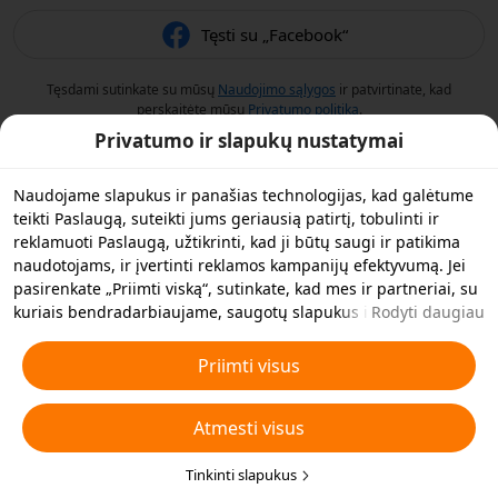
Tęsti su „Facebook“
Tęsdami sutinkate su mūsų
Naudojimo sąlygos
ir patvirtinate, kad
perskaitėte mūsų
Privatumo politiką
.
Privatumo ir slapukų nustatymai
Naudojame slapukus ir panašias technologijas, kad galėtume
teikti Paslaugą, suteikti jums geriausią patirtį, tobulinti ir
reklamuoti Paslaugą, užtikrinti, kad ji būtų saugi ir patikima
naudotojams, ir įvertinti reklamos kampanijų efektyvumą. Jei
pasirenkate „Priimti viską“, sutinkate, kad mes ir partneriai, su
kuriais bendradarbiaujame, saugotų slapukus ir panašias
Rodyti daugiau
technologijas jūsų įrenginyje reklamos tikslais. Taip pat galite
„Atmesti visus“ neesminius slapukus arba pasirinkti, kuriuos
Priimti visus
slapukų tipus norite priimti arba išjungti, spustelėję toliau
esančią funkciją „Pritaikyti slapukus“ arba bet kuriuo metu
Atmesti visus
privatumo nustatymuose. Daugiau informacijos rasite mūsų
Slapukų ir panašių technologijų politikoje
.
.
Tinkinti slapukus