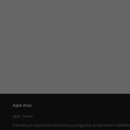
Apie mus
Apie „Temu“
Partnerių ir nuomonės formuotojų programa: prisijunkite ir uždirbki