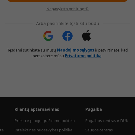
Nepavyksta prisijungti?
Arba pasirinkite tęsti kitu būdu
Tęsdami sutinkate su mūsų
Naudojimo sąlygos
ir patvirtinate, kad
perskaitėte mūsų
Privatumo politiką
.
Klientų aptarnavimas
Pagalba
Prekių ir pinigų grąžinimo politika
Pagalbos centras ir DUK
te
Intelektinės nuosavybės politika
Saugos centras