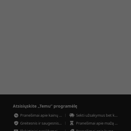
Atsisiųskite „Temu“ programėlę
Pranešimai apie kainų kritimą
Sekti užsakymus bet kuriuo metu
Greitesnis ir saugesnis atsiskaitymas
Pranešimai apie mažą prekių kiekį