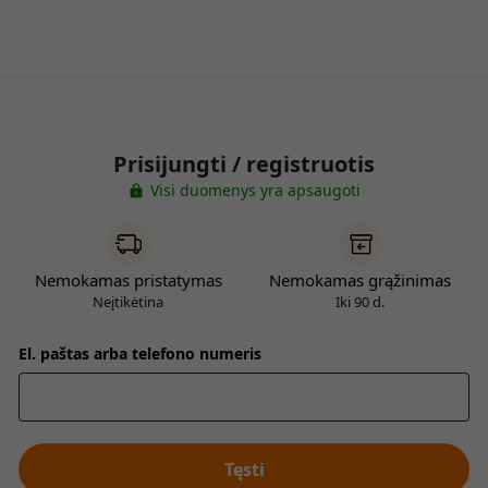
Prisijungti / registruotis
Visi duomenys yra apsaugoti
Nemokamas pristatymas
Nemokamas grąžinimas
Neįtikėtina
Iki 90 d.
El. paštas arba telefono numeris
Tęsti