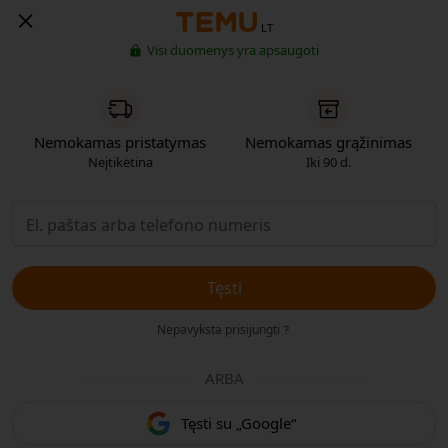
LT
Visi duomenys yra apsaugoti
Nemokamas pristatymas
Nemokamas grąžinimas
Neįtikėtina
Iki 90 d.
Tęsti
Nepavyksta prisijungti？
ARBA
Tęsti su „Google“