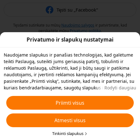
Tęsti su „Facebook“
Tęsdami sutinkate su mūsų
Naudojimo sąlygos
ir patvirtinate, kad
perskaitėte mūsų
Privatumo politiką
.
Privatumo ir slapukų nustatymai
Naudojame slapukus ir panašias technologijas, kad galėtume
teikti Paslaugą, suteikti jums geriausią patirtį, tobulinti ir
reklamuoti Paslaugą, užtikrinti, kad ji būtų saugi ir patikima
naudotojams, ir įvertinti reklamos kampanijų efektyvumą. Jei
pasirenkate „Priimti viską“, sutinkate, kad mes ir partneriai, su
kuriais bendradarbiaujame, saugotų slapukus ir panašias
Rodyti daugiau
technologijas jūsų įrenginyje reklamos tikslais. Taip pat galite
„Atmesti visus“ neesminius slapukus arba pasirinkti, kuriuos
Priimti visus
slapukų tipus norite priimti arba išjungti, spustelėję toliau
esančią funkciją „Pritaikyti slapukus“ arba bet kuriuo metu
Atmesti visus
privatumo nustatymuose. Daugiau informacijos rasite mūsų
Slapukų ir panašių technologijų politikoje
.
.
Tinkinti slapukus