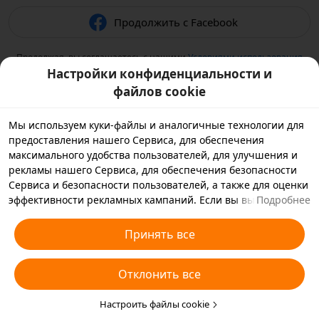
Продолжить с Facebook
Продолжая, вы соглашаетесь с нашими
Условиями использования
и подтверждаете, что прочитали нашу
Политику
Настройки конфиденциальности и
конфиденциальности
.
файлов cookie
Мы используем куки-файлы и аналогичные технологии для
предоставления нашего Сервиса, для обеспечения
максимального удобства пользователей, для улучшения и
рекламы нашего Сервиса, для обеспечения безопасности
Сервиса и безопасности пользователей, а также для оценки
эффективности рекламных кампаний. Если вы выбираете
Подробнее
«Принять все», вы соглашаетесь с тем, что мы и партнеры,
с которыми мы работаем, будем хранить куки-файлы и
Принять все
использовать аналогичные технологии на вашем
устройстве в рекламных целях. Вы также можете выбрать
Отклонить все
«Отклонить все», чтобы отклонить все необязательные
куки-файлы, или выбрать, какие типы куки-файлов
необходимо принять или отклонить. Для этого нажмите
Настроить файлы cookie