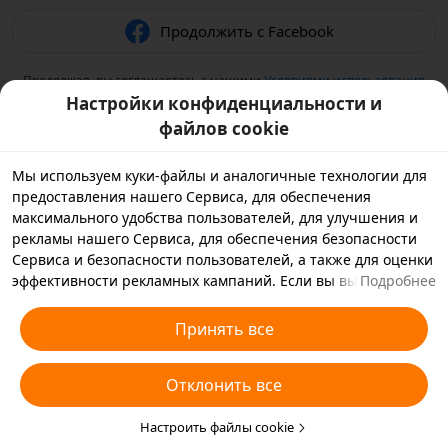
Продолжить с Facebook
Продолжая, вы соглашаетесь с нашими
Условиями использования
и подтверждаете, что прочитали нашу
Политику
Настройки конфиденциальности и
конфиденциальности
.
файлов cookie
Мы используем куки-файлы и аналогичные технологии для
предоставления нашего Сервиса, для обеспечения
максимального удобства пользователей, для улучшения и
рекламы нашего Сервиса, для обеспечения безопасности
Сервиса и безопасности пользователей, а также для оценки
эффективности рекламных кампаний. Если вы выбираете
Подробнее
«Принять все», вы соглашаетесь с тем, что мы и партнеры,
с которыми мы работаем, будем хранить куки-файлы и
Принять все
использовать аналогичные технологии на вашем
устройстве в рекламных целях. Вы также можете выбрать
Отклонить все
«Отклонить все», чтобы отклонить все необязательные
куки-файлы, или выбрать, какие типы куки-файлов
необходимо принять или отклонить. Для этого нажмите
Настроить файлы cookie