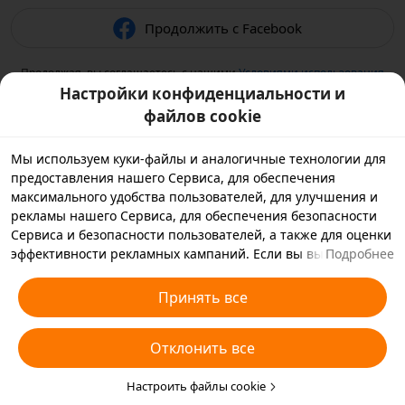
Продолжить с Facebook
Продолжая, вы соглашаетесь с нашими
Условиями использования
и подтверждаете, что прочитали нашу
Политику
Настройки конфиденциальности и
конфиденциальности
.
файлов cookie
Мы используем куки-файлы и аналогичные технологии для
предоставления нашего Сервиса, для обеспечения
максимального удобства пользователей, для улучшения и
рекламы нашего Сервиса, для обеспечения безопасности
Сервиса и безопасности пользователей, а также для оценки
эффективности рекламных кампаний. Если вы выбираете
Подробнее
«Принять все», вы соглашаетесь с тем, что мы и партнеры,
с которыми мы работаем, будем хранить куки-файлы и
Принять все
использовать аналогичные технологии на вашем
устройстве в рекламных целях. Вы также можете выбрать
Отклонить все
«Отклонить все», чтобы отклонить все необязательные
куки-файлы, или выбрать, какие типы куки-файлов
необходимо принять или отклонить. Для этого нажмите
Настроить файлы cookie