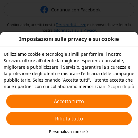
Continua con Facebook
Continuando, accetti i nostri
Termini di Utilizzo
e riconosci di aver letto la
nostra
Informativa sulla Privacy
.
Impostazioni sulla privacy e sui cookie
Utilizziamo cookie e tecnologie simili per fornire il nostro
Servizio, offrire all'utente la migliore esperienza possibile,
migliorare e pubblicizzare il Servizio, garantire la sicurezza e
la protezione degli utenti e misurare l'efficacia delle campagne
pubblicitarie. Selezionando "Accetta tutti", l'utente accetta che
noi e i partner con cui collaboriamo memorizziamo cookie e
Scopri di più
tecnologie simili sul dispositivo dell'utente per scopi
pubblicitari. L'utente può anche selezionare "Rifiuta tutti" per i
Accetta tutto
cookie non essenziali, oppure scegliere quali tipi di cookie
accettare o disattivare cliccando su "Personalizza cookie" qui
Rifiuta tutto
sotto o in qualsiasi momento nelle impostazioni sulla privacy.
Per ulteriori informazioni, visualizza la nostra
Informativa sui
Cookie e sulle Tecnologie Simili
Personalizza cookie
.