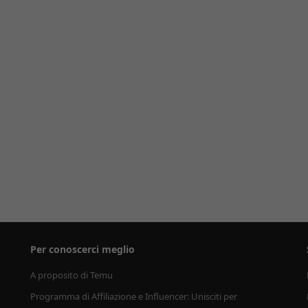
Per conoscerci meglio
A proposito di Temu
Programma di Affiliazione e Influencer: Unisciti per 