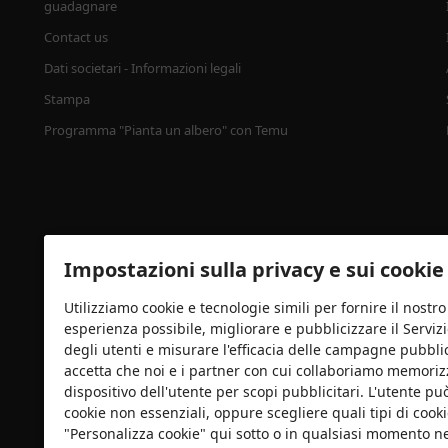
guadagnare
Contact us
Dati societari - Informazioni legali
Stampa
Programma "Pianta un albero" con Temu
Impostazioni sulla privacy e sui cookie
Utilizziamo cookie e tecnologie simili per fornire il nostro 
esperienza possibile, migliorare e pubblicizzare il Servizi
Certificazione di sicurezza
degli utenti e misurare l'efficacia delle campagne pubblici
accetta che noi e i partner con cui collaboriamo memorizz
dispositivo dell'utente per scopi pubblicitari. L'utente può
cookie non essenziali, oppure scegliere quali tipi di cooki
"Personalizza cookie" qui sotto o in qualsiasi momento nel