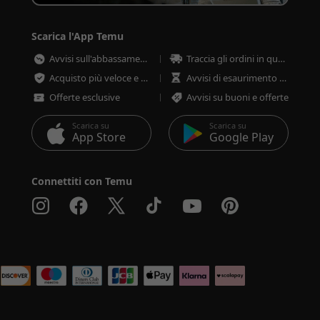
Scarica l'App Temu
Avvisi sull'abbassamento dei prezzi
Traccia gli ordini in qualsiasi momento
Acquisto più veloce e sicuro
Avvisi di esaurimento scorte
Offerte esclusive
Avvisi su buoni e offerte
Scarica su
Scarica su
App Store
Google Play
Connettiti con Temu