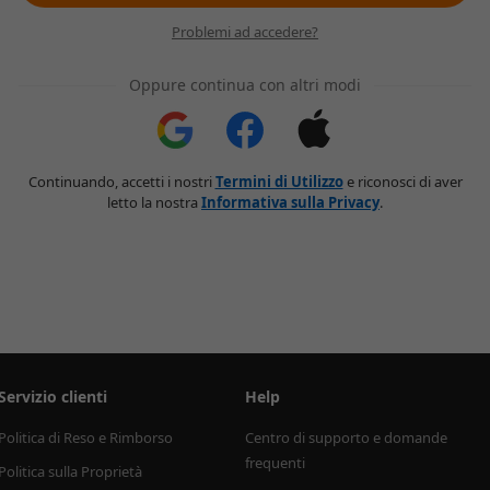
Problemi ad accedere?
Oppure continua con altri modi
Continuando, accetti i nostri
Termini di Utilizzo
e riconosci di aver
letto la nostra
Informativa sulla Privacy
.
Servizio clienti
Help
Politica di Reso e Rimborso
Centro di supporto e domande 
frequenti
Politica sulla Proprietà 