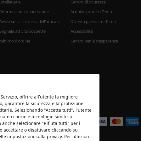
Intelletuale
Centro di sicurezza
Informazioni di spedizione
Acquisti protetti Temu
Avvisi sulla sicurezza dell'articolo
Diventa partner di Temu
Segnala attività sospette
Accessibilità
Minimo d'ordine
Centro per la trasparenza 
Servizio, offrire all'utente la migliore
o, garantire la sicurezza e la protezione
tarie. Selezionando "Accetta tutti", l'utente
Accettiamo
iamo cookie e tecnologie simili sul
 anche selezionare "Rifiuta tutti" per i
e accettare o disattivare cliccando su
le impostazioni sulla privacy. Per ulteriori