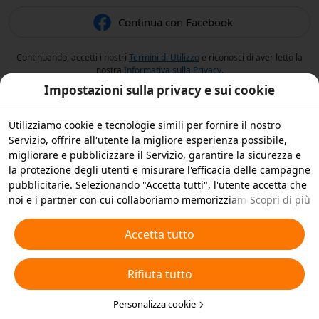
Continua con Facebook
Continuando, accetti i nostri
Termini di Utilizzo
e riconosci di aver letto la
nostra
Informativa sulla Privacy
.
Impostazioni sulla privacy e sui cookie
Utilizziamo cookie e tecnologie simili per fornire il nostro
Servizio, offrire all'utente la migliore esperienza possibile,
migliorare e pubblicizzare il Servizio, garantire la sicurezza e
la protezione degli utenti e misurare l'efficacia delle campagne
pubblicitarie. Selezionando "Accetta tutti", l'utente accetta che
noi e i partner con cui collaboriamo memorizziamo cookie e
Scopri di più
tecnologie simili sul dispositivo dell'utente per scopi
pubblicitari. L'utente può anche selezionare "Rifiuta tutti" per i
Accetta tutto
cookie non essenziali, oppure scegliere quali tipi di cookie
accettare o disattivare cliccando su "Personalizza cookie" qui
Rifiuta tutto
sotto o in qualsiasi momento nelle impostazioni sulla privacy.
Per ulteriori informazioni, visualizza la nostra
Informativa sui
Cookie e sulle Tecnologie Simili
Personalizza cookie
.