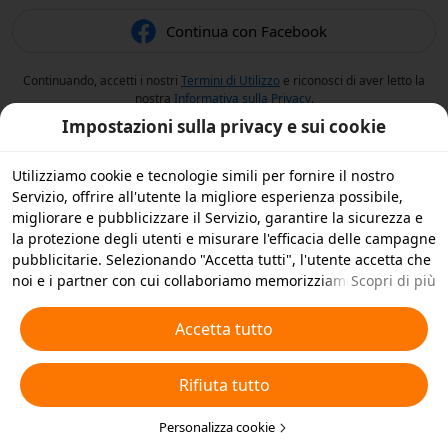
Continua con Facebook
Continuando, accetti i nostri
Termini di Utilizzo
e riconosci di aver letto la
nostra
Informativa sulla Privacy
.
Impostazioni sulla privacy e sui cookie
Utilizziamo cookie e tecnologie simili per fornire il nostro
Servizio, offrire all'utente la migliore esperienza possibile,
migliorare e pubblicizzare il Servizio, garantire la sicurezza e
la protezione degli utenti e misurare l'efficacia delle campagne
pubblicitarie. Selezionando "Accetta tutti", l'utente accetta che
noi e i partner con cui collaboriamo memorizziamo cookie e
Scopri di più
tecnologie simili sul dispositivo dell'utente per scopi
pubblicitari. L'utente può anche selezionare "Rifiuta tutti" per i
Accetta tutto
cookie non essenziali, oppure scegliere quali tipi di cookie
accettare o disattivare cliccando su "Personalizza cookie" qui
Rifiuta tutto
sotto o in qualsiasi momento nelle impostazioni sulla privacy.
Per ulteriori informazioni, visualizza la nostra
Informativa sui
Cookie e sulle Tecnologie Simili
Personalizza cookie
.