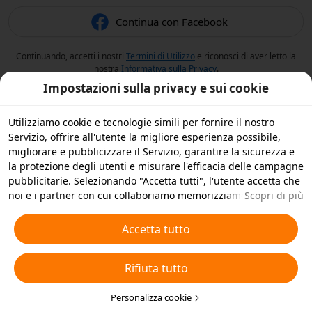
Continua con Facebook
Continuando, accetti i nostri
Termini di Utilizzo
e riconosci di aver letto la
nostra
Informativa sulla Privacy
.
Impostazioni sulla privacy e sui cookie
Utilizziamo cookie e tecnologie simili per fornire il nostro
Servizio, offrire all'utente la migliore esperienza possibile,
migliorare e pubblicizzare il Servizio, garantire la sicurezza e
la protezione degli utenti e misurare l'efficacia delle campagne
pubblicitarie. Selezionando "Accetta tutti", l'utente accetta che
noi e i partner con cui collaboriamo memorizziamo cookie e
Scopri di più
tecnologie simili sul dispositivo dell'utente per scopi
pubblicitari. L'utente può anche selezionare "Rifiuta tutti" per i
Accetta tutto
cookie non essenziali, oppure scegliere quali tipi di cookie
accettare o disattivare cliccando su "Personalizza cookie" qui
Rifiuta tutto
sotto o in qualsiasi momento nelle impostazioni sulla privacy.
Per ulteriori informazioni, visualizza la nostra
Informativa sui
Cookie e sulle Tecnologie Simili
Personalizza cookie
.