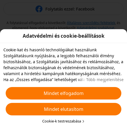
Folytatás ezzel: Facebook
A folytatással elfogadod a következőt:
Általános szerződési feltételek
, és
elismered, hogy elolvastad a következőt:
Adatvédelmi szabályzat
.
Adatvédelmi és cookie-beállítások
Cookie-kat és hasonló technológiákat használunk
Szolgáltatásunk nyújtására, a legjobb felhasználói élmény
biztosításához, a Szolgáltatás javításához és reklámozásához, a
felhasználók biztonságának és védelmének biztosításához,
valamint a hirdetési kampányok hatékonyságának méréséhez.
Ha az „Összes elfogadása” lehetőséget választja, akkor
Több megjelenítése
beleegyezik abba, hogy mi és a partnereink cookie-kat és
hasonló technológiákat tároljunk az eszközén hirdetési célokra.
Mindet elfogadom
Elutasíthatja az összes nem alapvető cookie-t, vagy az alábbi
„Cookie-k testreszabása” gombra kattintva vagy az adatvédelmi
Mindet elutasítom
beállításoknál bármikor kiválaszthatja, hogy mely típusú
cookie-kat szeretné elfogadni vagy letiltani. További
részletekért lásd a
Cookie-kra és hasonló technológiákra
Cookie-k testreszabása