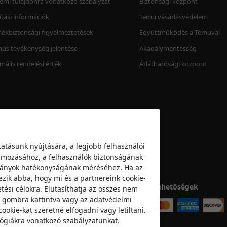
lemi tulajdonra vonatkozó szabályzat
Biztonsági központ
lítási információk
Temu vásárlásvédelem
ékbiztonsági figyelmeztetések
Együttműködés a Temuval
ús tevékenység jelentése
Akadálymentesség
mális rendelési érték
Átláthatósági központ
atásunk nyújtására, a legjobb felhasználói
klámozásához, a felhasználók biztonságának
mpányok hatékonyságának méréséhez. Ha az
ezik abba, hogy mi és a partnereink cookie-
Fizetési lehetőségek
tési célokra. Elutasíthatja az összes nem
a” gombra kattintva vagy az adatvédelmi
ookie-kat szeretné elfogadni vagy letiltani.
lógiákra vonatkozó szabályzatunkat
.