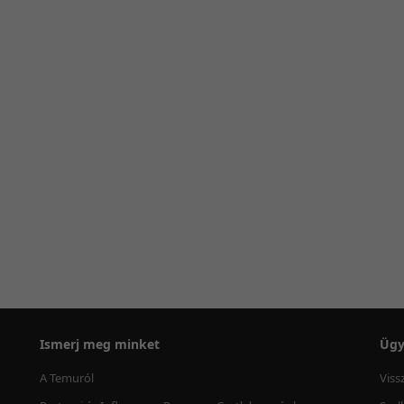
Ismerj meg minket
Ügy
A Temuról
Viss