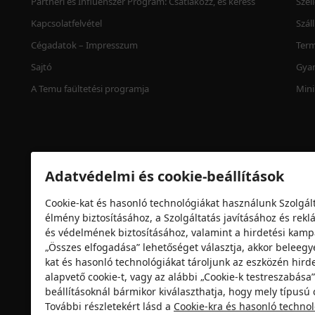
Partneri és Influenszer Program: Csatlakozz, és keress
Szel
Kapcsolatfelvétel
Szál
Cégadatok – Impresszum
Term
Sajtó
Gyan
A Temu faültetési programja
Mini
Adatvédelmi és cookie-beállítások
Cookie-kat és hasonló technológiákat használunk Szolgált
élmény biztosításához, a Szolgáltatás javításához és re
és védelmének biztosításához, valamint a hirdetési ka
„Összes elfogadása” lehetőséget választja, akkor beleegy
Biztonsági tanúsítvány
kat és hasonló technológiákat tároljunk az eszközén hirde
alapvető cookie-t, vagy az alábbi „Cookie-k testreszabás
beállításoknál bármikor kiválaszthatja, hogy mely típusú c
További részletekért lásd a
Cookie-kra és hasonló techno