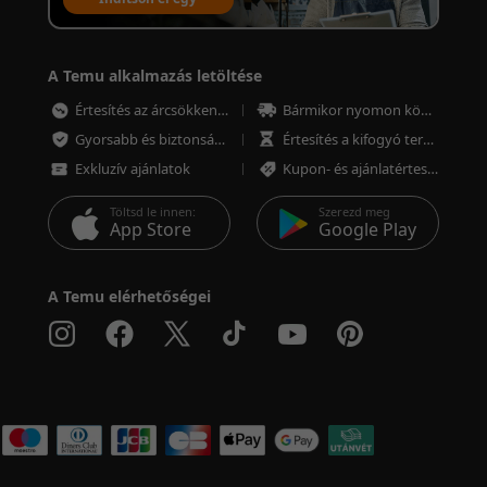
értékesítési fiókot
A Temu alkalmazás letöltése
Értesítés az árcsökkenésről
Bármikor nyomon követheted a megrendeléseket
Gyorsabb és biztonságosabb fizetés
Értesítés a kifogyó termékekről
Exkluzív ajánlatok
Kupon- és ajánlatértesítések
Töltsd le innen:
Szerezd meg
App Store
Google Play
A Temu elérhetőségei