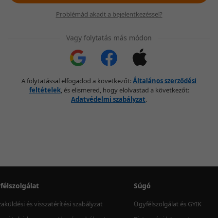
Problémád akadt a bejelentkezéssel?
Vagy folytatás más módon
A folytatással elfogadod a következőt:
Általános szerződési
feltételek
, és elismered, hogy elolvastad a következőt:
Adatvédelmi szabályzat
.
félszolgálat
Súgó
zaküldési és visszatérítési szabályzat
Ügyfélszolgálat és GYIK