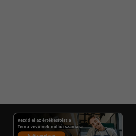
Kezdd el az értékesítést a
Temu vevőinek milliói számára
Indítson el egy