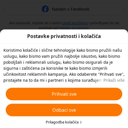
Nastavi s Facebook
Ako nastavite, slažete se s našim
Uvjeti korištenja
i potvrđujete da ste
pročitali naš
Politika privatnosti
.
Postavke privatnosti i kolačića
Koristimo kolačiće i slične tehnologije kako bismo pružili našu
uslugu, kako bismo vam pružili najbolje iskustvo, kako bismo
poboljšali i reklamirali uslugu, kako bismo osigurali da je
sigurna i zaštićena za korisnike te kako bismo izmjerili
učinkovitost reklamnih kampanja. Ako odaberete "Prihvati sve",
pristajete na to da mi i partneri s kojima surađujemo
Prikaži više
spremamo kolačiće i slične tehnologije na vaš uređaj u svrhe
oglašavanja. Također možete 'Odbiti sve' nebitne kolačiće ili
Prihvati sve
odabrati koje vrste kolačića želite prihvatiti ili onemogućiti
klikom na 'Prilagodi kolačiće' ispod ili u bilo kojem trenutku u
Odbaci sve
svojim postavkama privatnosti. Za više pojedinosti pogledajte
naša
Pravila o kolačićima i sličnim tehnologijama
.
Prilagodba kolačića