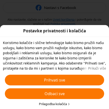
Nastavi s Facebook
Ako nastavite, slažete se s našim
Uvjeti korištenja
i potvrđujete da ste
pročitali naš
Politika privatnosti
.
Postavke privatnosti i kolačića
Koristimo kolačiće i slične tehnologije kako bismo pružili našu
uslugu, kako bismo vam pružili najbolje iskustvo, kako bismo
poboljšali i reklamirali uslugu, kako bismo osigurali da je
sigurna i zaštićena za korisnike te kako bismo izmjerili
učinkovitost reklamnih kampanja. Ako odaberete "Prihvati sve",
pristajete na to da mi i partneri s kojima surađujemo
Prikaži više
spremamo kolačiće i slične tehnologije na vaš uređaj u svrhe
oglašavanja. Također možete 'Odbiti sve' nebitne kolačiće ili
Prihvati sve
odabrati koje vrste kolačića želite prihvatiti ili onemogućiti
klikom na 'Prilagodi kolačiće' ispod ili u bilo kojem trenutku u
Odbaci sve
svojim postavkama privatnosti. Za više pojedinosti pogledajte
naša
Pravila o kolačićima i sličnim tehnologijama
.
Prilagodba kolačića