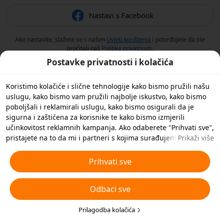
Nastavi s Facebook
Ako nastavite, slažete se s našim
Uvjeti korištenja
i potvrđujete da ste
pročitali naš
Politika privatnosti
.
Postavke privatnosti i kolačića
Koristimo kolačiće i slične tehnologije kako bismo pružili našu
uslugu, kako bismo vam pružili najbolje iskustvo, kako bismo
poboljšali i reklamirali uslugu, kako bismo osigurali da je
sigurna i zaštićena za korisnike te kako bismo izmjerili
učinkovitost reklamnih kampanja. Ako odaberete "Prihvati sve",
pristajete na to da mi i partneri s kojima surađujemo
Prikaži više
spremamo kolačiće i slične tehnologije na vaš uređaj u svrhe
oglašavanja. Također možete 'Odbiti sve' nebitne kolačiće ili
Prihvati sve
odabrati koje vrste kolačića želite prihvatiti ili onemogućiti
klikom na 'Prilagodi kolačiće' ispod ili u bilo kojem trenutku u
Odbaci sve
svojim postavkama privatnosti. Za više pojedinosti pogledajte
naša
Pravila o kolačićima i sličnim tehnologijama
.
Prilagodba kolačića