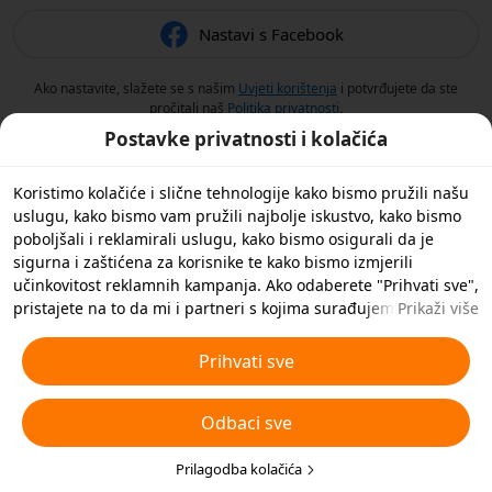
Nastavi s Facebook
Ako nastavite, slažete se s našim
Uvjeti korištenja
i potvrđujete da ste
pročitali naš
Politika privatnosti
.
Postavke privatnosti i kolačića
Koristimo kolačiće i slične tehnologije kako bismo pružili našu
uslugu, kako bismo vam pružili najbolje iskustvo, kako bismo
poboljšali i reklamirali uslugu, kako bismo osigurali da je
sigurna i zaštićena za korisnike te kako bismo izmjerili
učinkovitost reklamnih kampanja. Ako odaberete "Prihvati sve",
pristajete na to da mi i partneri s kojima surađujemo
Prikaži više
spremamo kolačiće i slične tehnologije na vaš uređaj u svrhe
oglašavanja. Također možete 'Odbiti sve' nebitne kolačiće ili
Prihvati sve
odabrati koje vrste kolačića želite prihvatiti ili onemogućiti
klikom na 'Prilagodi kolačiće' ispod ili u bilo kojem trenutku u
Odbaci sve
svojim postavkama privatnosti. Za više pojedinosti pogledajte
naša
Pravila o kolačićima i sličnim tehnologijama
.
Prilagodba kolačića