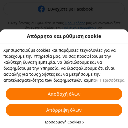
Συνεχίστε με Facebook
Συνεχίζοντας, συμφωνείτε με τους
Όροι Χρήσης
μας και αναγνωρίζετε
ότι έχετε διαβάσει την
Πολιτική Aπορρήτου
μας.
Απόρρητο και ρύθμιση cookie
Χρησιμοποιούμε cookies και παρόμοιες τεχνολογίες για να
παρέχουμε την Υπηρεσία μας, να σας προσφέρουμε την
καλύτερη δυνατή εμπειρία, να βελτιώσουμε και να
διαφημίσουμε την Υπηρεσία, να διασφαλίσουμε ότι είναι
ασφαλής για τους χρήστες και να μετρήσουμε την
αποτελεσματικότητα των διαφημιστικών καμπανιών. Εάν
Περισσότερα
επιλέξετε «Αποδοχή όλων», συμφωνείτε με εμάς και τους
συνεργάτες με τους οποίους συνεργαζόμαστε να αποθηκεύουν
Αποδοχή όλων
cookies και παρόμοιες τεχνολογίες στη συσκευή σας για
διαφημιστικούς σκοπούς. Μπορείτε επίσης να κάνετε
Απόρριψη όλων
"Απόρριψη όλων" για τα μη απαραίτητα cookie ή να επιλέξετε
ποιους τύπους cookies θέλετε να αποδεχτείτε ή να
απενεργοποιήσετε κάνοντας κλικ στην επιλογή "Προσαρμογή
Προσαρμογή Cookies