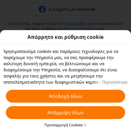
Συνεχίστε με Facebook
Συνεχίζοντας, συμφωνείτε με τους
Όροι Χρήσης
μας και αναγνωρίζετε
ότι έχετε διαβάσει την
Πολιτική Aπορρήτου
μας.
Απόρρητο και ρύθμιση cookie
Χρησιμοποιούμε cookies και παρόμοιες τεχνολογίες για να
παρέχουμε την Υπηρεσία μας, να σας προσφέρουμε την
καλύτερη δυνατή εμπειρία, να βελτιώσουμε και να
διαφημίσουμε την Υπηρεσία, να διασφαλίσουμε ότι είναι
ασφαλής για τους χρήστες και να μετρήσουμε την
αποτελεσματικότητα των διαφημιστικών καμπανιών. Εάν
Περισσότερα
επιλέξετε «Αποδοχή όλων», συμφωνείτε με εμάς και τους
συνεργάτες με τους οποίους συνεργαζόμαστε να αποθηκεύουν
Αποδοχή όλων
cookies και παρόμοιες τεχνολογίες στη συσκευή σας για
διαφημιστικούς σκοπούς. Μπορείτε επίσης να κάνετε
Απόρριψη όλων
"Απόρριψη όλων" για τα μη απαραίτητα cookie ή να επιλέξετε
ποιους τύπους cookies θέλετε να αποδεχτείτε ή να
απενεργοποιήσετε κάνοντας κλικ στην επιλογή "Προσαρμογή
Προσαρμογή Cookies