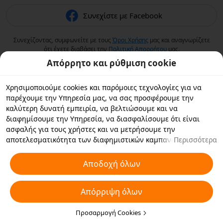
Συνεχίστε με Facebook
Συνεχίζοντας, συμφωνείτε με τους
Όροι Χρήσης
μας και αναγνωρίζετε
ότι έχετε διαβάσει την
Πολιτική Aπορρήτου
μας.
Απόρρητο και ρύθμιση cookie
Χρησιμοποιούμε cookies και παρόμοιες τεχνολογίες για να
παρέχουμε την Υπηρεσία μας, να σας προσφέρουμε την
καλύτερη δυνατή εμπειρία, να βελτιώσουμε και να
διαφημίσουμε την Υπηρεσία, να διασφαλίσουμε ότι είναι
ασφαλής για τους χρήστες και να μετρήσουμε την
αποτελεσματικότητα των διαφημιστικών καμπανιών. Εάν
Περισσότερα
επιλέξετε «Αποδοχή όλων», συμφωνείτε με εμάς και τους
συνεργάτες με τους οποίους συνεργαζόμαστε να αποθηκεύουν
Αποδοχή όλων
cookies και παρόμοιες τεχνολογίες στη συσκευή σας για
διαφημιστικούς σκοπούς. Μπορείτε επίσης να κάνετε
Απόρριψη όλων
"Απόρριψη όλων" για τα μη απαραίτητα cookie ή να επιλέξετε
ποιους τύπους cookies θέλετε να αποδεχτείτε ή να
απενεργοποιήσετε κάνοντας κλικ στην επιλογή "Προσαρμογή
Προσαρμογή Cookies