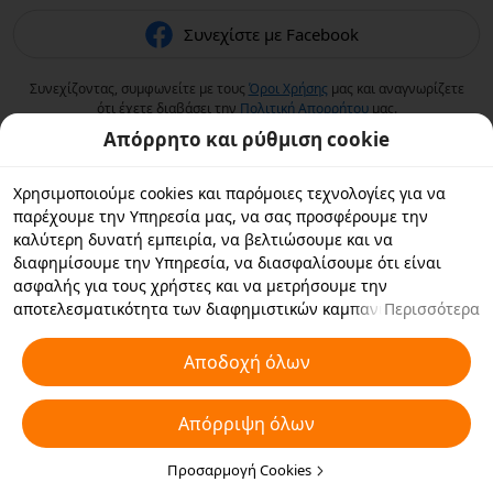
Συνεχίστε με Facebook
Συνεχίζοντας, συμφωνείτε με τους
Όροι Χρήσης
μας και αναγνωρίζετε
ότι έχετε διαβάσει την
Πολιτική Aπορρήτου
μας.
Απόρρητο και ρύθμιση cookie
Χρησιμοποιούμε cookies και παρόμοιες τεχνολογίες για να
παρέχουμε την Υπηρεσία μας, να σας προσφέρουμε την
καλύτερη δυνατή εμπειρία, να βελτιώσουμε και να
διαφημίσουμε την Υπηρεσία, να διασφαλίσουμε ότι είναι
ασφαλής για τους χρήστες και να μετρήσουμε την
αποτελεσματικότητα των διαφημιστικών καμπανιών. Εάν
Περισσότερα
επιλέξετε «Αποδοχή όλων», συμφωνείτε με εμάς και τους
συνεργάτες με τους οποίους συνεργαζόμαστε να αποθηκεύουν
Αποδοχή όλων
cookies και παρόμοιες τεχνολογίες στη συσκευή σας για
διαφημιστικούς σκοπούς. Μπορείτε επίσης να κάνετε
Απόρριψη όλων
"Απόρριψη όλων" για τα μη απαραίτητα cookie ή να επιλέξετε
ποιους τύπους cookies θέλετε να αποδεχτείτε ή να
απενεργοποιήσετε κάνοντας κλικ στην επιλογή "Προσαρμογή
Προσαρμογή Cookies