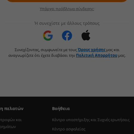
Υπάρχει πρόβλημα σύνδεσης;
Ή συνεχίστε με άλλους τρόπους
Συνεχίζοντας, συμφωνείτε με τους
Όρους χρήσης
μας και
αναγνωρίζετε ότι έχετε διαβάσει την
Πολιτική Aπορρήτου
μας.
ση πελατών
Βοήθεια
στροφών και 
Κέντρο υποστήριξης και Συχνές ερωτήσεις
χρημάτων
Κέντρο ασφαλείας