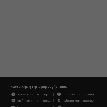
Κάντε λήψη της εφαρμογής Temu
Ειδοποιήσεις πτώσης τιμών
Παρακολούθηση παραγγελιών οποιαδήποτε στιγμή
Ταχύτερη και πιο ασφαλής ολοκλήρωση αγοράς
Ειδοποιήσεις προϊόντων χαμηλού αποθέματος