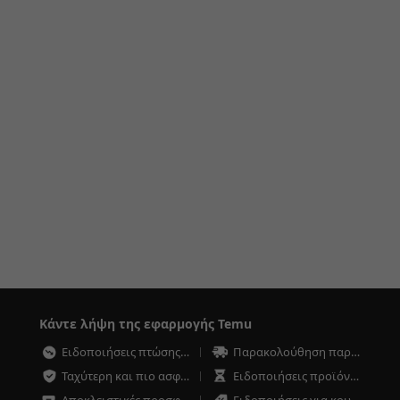
Κάντε λήψη της εφαρμογής Temu
Ειδοποιήσεις πτώσης τιμών
Παρακολούθηση παραγγελιών οποιαδήποτε στιγμή
Ταχύτερη και πιο ασφαλής ολοκλήρωση αγοράς
Ειδοποιήσεις προϊόντων χαμηλού αποθέματος