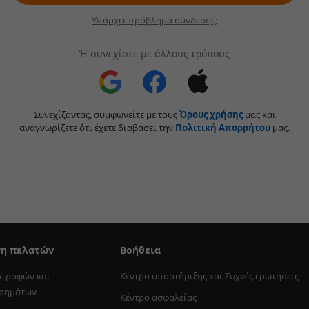
Υπάρχει πρόβλημα σύνδεσης;
Ή συνεχίστε με άλλους τρόπους
Συνεχίζοντας, συμφωνείτε με τους
Όρους χρήσης
μας και
αναγνωρίζετε ότι έχετε διαβάσει την
Πολιτική Aπορρήτου
μας.
ση πελατών
Βοήθεια
στροφών και 
Κέντρο υποστήριξης και Συχνές ερωτήσεις
χρημάτων
Κέντρο ασφαλείας