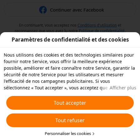
Continuer avec Facebook
En continuant, vous acceptez nos
Conditions d'utilisation
et
reconnaissez que vous avez lu notre
Politique de confidentialité
.
Paramètres de confidentialité et des cookies
Nous utilisons des cookies et des technologies similaires pour
fournir notre Service, vous offrir la meilleure expérience
possible, améliorer et faire connaître notre Service, garantir la
sécurité de notre Service pour les utilisateurs et mesurer
l'efficacité de nos campagnes publicitaires. Si vous
sélectionnez « Tout accepter », vous acceptez que nous et nos
Afficher plus
partenaires stockions des cookies et des technologies
similaires sur votre appareil à des fins publicitaires. Vous
Tout accepter
pouvez aussi « rejeter tous » les cookies non essentiels ou
choisir les types de cookies que vous souhaitez accepter ou
Tout refuser
rejeter à tout moment dans vos paramètres de confidentialité
ou en cliquant sur « Personnaliser les cookies » ci-dessous.
Pour plus de détails, consultez notre
Personnaliser les cookies
Politique relative aux