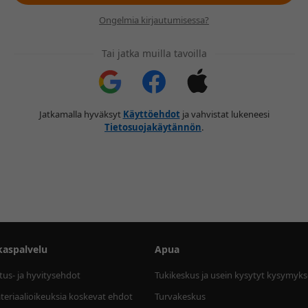
Ongelmia kirjautumisessa?
Tai jatka muilla tavoilla
Jatkamalla hyväksyt
Käyttöehdot
ja vahvistat lukeneesi
Tietosuojakäytännön
.
kaspalvelu
Apua
tus- ja hyvitysehdot
Tukikeskus ja usein kysytyt kysymyks
eriaalioikeuksia koskevat ehdot
Turvakeskus