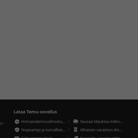
Lataa Temu-sovellus
Hinnanalennusilmoitukset
Seuraa tilauksia milloin tahansa
et
Nopeampi ja turvallisempi maksaminen
Alhaisen varaston ilmoitukset