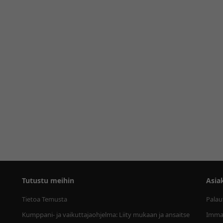
Tutustu meihin
Asia
Tietoa Temusta
Palau
Kumppani- ja vaikuttajaohjelma: Liity mukaan ja ansaitse
Immat