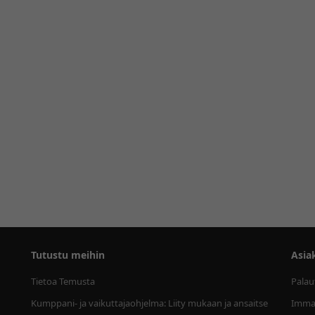
Tutustu meihin
Asia
Tietoa Temusta
Palau
Kumppani- ja vaikuttajaohjelma: Liity mukaan ja ansaitse
Immat