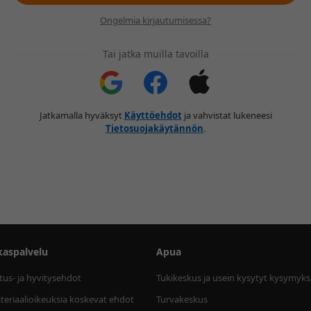
Ongelmia kirjautumisessa?
Tai jatka muilla tavoilla
Jatkamalla hyväksyt
Käyttöehdot
ja vahvistat lukeneesi
Tietosuojakäytännön
.
kaspalvelu
Apua
tus- ja hyvitysehdot
Tukikeskus ja usein kysytyt kysymyks
eriaalioikeuksia koskevat ehdot
Turvakeskus