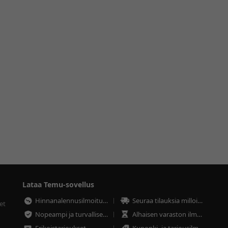
Lataa Temu-sovellus
Hinnanalennusilmoitukset
Seuraa tilauksia milloin tahansa
et
Nopeampi ja turvallisempi maksaminen
Alhaisen varaston ilmoitukset