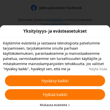
Jatka palvelulla Facebook
Jatkamalla hyväksyt
Käyttöehdot
ja vahvistat lukeneesi
Tietosuojakäytännön
.
Yksityisyys- ja evästeasetukset
Käytämme evästeitä ja vastaavia teknologioita palvelumme
tarjoamiseen, tarjotaksemme sinulle parhaan
käyttökokemuksen, parantaaksemme ja mainostaaksemme
palvelua, varmistaaksemme sen turvallisuuden käyttäjille ja
mitataksemme mainoskampanjoiden tehokkuutta. Jos valitset
"Hyväksy kaikki", hyväksyt sen, että me ja
Näytä lisää
yhteistyökumppanimme tallennamme evästeitä laitteellesi ja
käytämme laitteellasi vastaavia teknologioita
Hyväksy kaikki
mainontatarkoituksiin. Voit myös "hylätä kaikki" ei-
välttämättömät evästeet tai valita, minkä tyyppiset evästeet
Hylkää kaikki
haluat hyväksyä tai poistaa käytöstä napsauttamalla "Muokkaa
evästeitä" alla tai milloin tahansa tietosuoja-asetuksistasi.
Lisätietoja varten katso Temun
Mukauta evästeitä
Evästeitä ja vastaavia tekniikoita