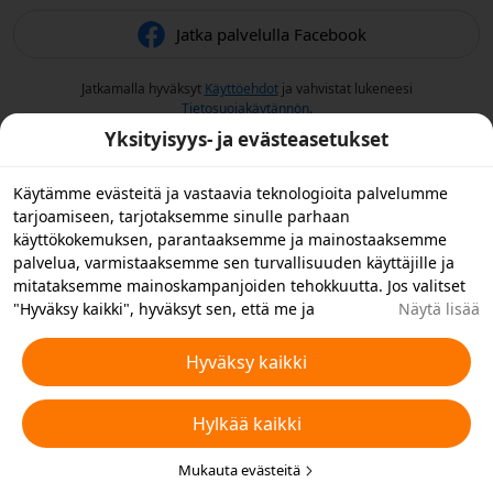
Jatka palvelulla Facebook
Jatkamalla hyväksyt
Käyttöehdot
ja vahvistat lukeneesi
Tietosuojakäytännön
.
Yksityisyys- ja evästeasetukset
Käytämme evästeitä ja vastaavia teknologioita palvelumme
tarjoamiseen, tarjotaksemme sinulle parhaan
käyttökokemuksen, parantaaksemme ja mainostaaksemme
palvelua, varmistaaksemme sen turvallisuuden käyttäjille ja
mitataksemme mainoskampanjoiden tehokkuutta. Jos valitset
"Hyväksy kaikki", hyväksyt sen, että me ja
Näytä lisää
yhteistyökumppanimme tallennamme evästeitä laitteellesi ja
käytämme laitteellasi vastaavia teknologioita
Hyväksy kaikki
mainontatarkoituksiin. Voit myös "hylätä kaikki" ei-
välttämättömät evästeet tai valita, minkä tyyppiset evästeet
Hylkää kaikki
haluat hyväksyä tai poistaa käytöstä napsauttamalla "Muokkaa
evästeitä" alla tai milloin tahansa tietosuoja-asetuksistasi.
Lisätietoja varten katso Temun
Mukauta evästeitä
Evästeitä ja vastaavia tekniikoita