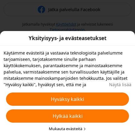
Jatka palvelulla Facebook
Jatkamalla hyväksyt
Käyttöehdot
ja vahvistat lukeneesi
Tietosuojakäytännön
.
Yksityisyys- ja evästeasetukset
Käytämme evästeitä ja vastaavia teknologioita palvelumme
tarjoamiseen, tarjotaksemme sinulle parhaan
käyttökokemuksen, parantaaksemme ja mainostaaksemme
palvelua, varmistaaksemme sen turvallisuuden käyttäjille ja
mitataksemme mainoskampanjoiden tehokkuutta. Jos valitset
"Hyväksy kaikki", hyväksyt sen, että me ja
Näytä lisää
yhteistyökumppanimme tallennamme evästeitä laitteellesi ja
käytämme laitteellasi vastaavia teknologioita
Hyväksy kaikki
mainontatarkoituksiin. Voit myös "hylätä kaikki" ei-
välttämättömät evästeet tai valita, minkä tyyppiset evästeet
Hylkää kaikki
haluat hyväksyä tai poistaa käytöstä napsauttamalla "Muokkaa
evästeitä" alla tai milloin tahansa tietosuoja-asetuksistasi.
Lisätietoja varten katso Temun
Mukauta evästeitä
Evästeitä ja vastaavia tekniikoita