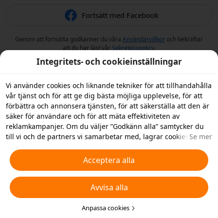
Fortsätt med Facebook
Genom att fortsätta godkänner du våra
Användarvillkor
och bekräftar
att du har läst vår
Sekretesspolicy
.
Integritets- och cookieinställningar
Vi använder cookies och liknande tekniker för att tillhandahålla
vår tjänst och för att ge dig bästa möjliga upplevelse, för att
förbättra och annonsera tjänsten, för att säkerställa att den är
säker för användare och för att mäta effektiviteten av
reklamkampanjer. Om du väljer ”Godkänn alla” samtycker du
till vi och de partners vi samarbetar med, lagrar cookies och
Se mer
liknande tekniker på din enhet i reklamsyfte. Du kan också
”Avvisa alla” icke-nödvändiga cookies och du kan välja vilka
Acceptera alla
typer av cookies du vill acceptera eller inaktivera genom att
klicka på ”Anpassa cookies” nedan, eller när som helst ändra
Avvisa alla
detta i dina sekretessinställningar. Vi samlar inte in cookies för
spårningsändamål i iOS-appen. För mer information, se vår
policy för
cookies och liknande tekniker
Anpassa cookies
.