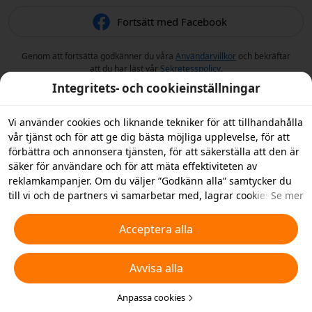
Fortsätt med Facebook
Genom att fortsätta godkänner du våra
Användarvillkor
och bekräftar
att du har läst vår
Sekretesspolicy
.
Integritets- och cookieinställningar
Vi använder cookies och liknande tekniker för att tillhandahålla
vår tjänst och för att ge dig bästa möjliga upplevelse, för att
förbättra och annonsera tjänsten, för att säkerställa att den är
säker för användare och för att mäta effektiviteten av
reklamkampanjer. Om du väljer ”Godkänn alla” samtycker du
till vi och de partners vi samarbetar med, lagrar cookies och
Se mer
liknande tekniker på din enhet i reklamsyfte. Du kan också
”Avvisa alla” icke-nödvändiga cookies och du kan välja vilka
Acceptera alla
typer av cookies du vill acceptera eller inaktivera genom att
klicka på ”Anpassa cookies” nedan, eller när som helst ändra
Avvisa alla
detta i dina sekretessinställningar. Vi samlar inte in cookies för
spårningsändamål i iOS-appen. För mer information, se vår
policy för
cookies och liknande tekniker
Anpassa cookies
.