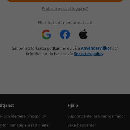
Problem med att logga in?
Eller fortsätt med annat sätt
Genom att fortsätta godkänner du våra
Användarvillkor
och
bekräftar att du har läst vår
Sekretesspolicy
.
dtjänst
Hjälp
r- och återbetalningspolicy
Supportcenter och vanliga frågor
cy för immateriella rättigheter
Säkerhetscenter