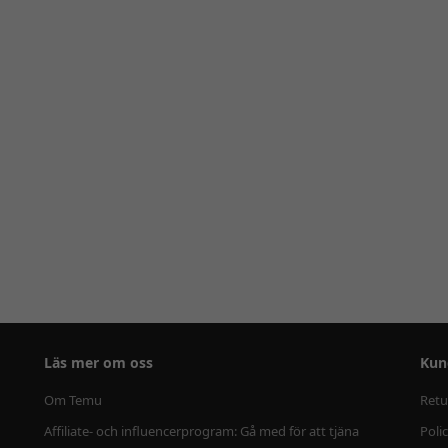
Läs mer om oss
Kun
Om Temu
Retu
Affiliate- och influencerprogram: Gå med för att tjäna
Poli