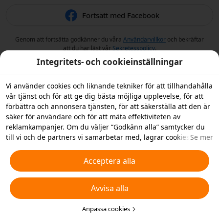
Fortsätt med Facebook
Genom att fortsätta godkänner du våra
Användarvillkor
och bekräftar
att du har läst vår
Sekretesspolicy
.
Integritets- och cookieinställningar
Vi använder cookies och liknande tekniker för att tillhandahålla
vår tjänst och för att ge dig bästa möjliga upplevelse, för att
förbättra och annonsera tjänsten, för att säkerställa att den är
säker för användare och för att mäta effektiviteten av
reklamkampanjer. Om du väljer ”Godkänn alla” samtycker du
till vi och de partners vi samarbetar med, lagrar cookies och
Se mer
liknande tekniker på din enhet i reklamsyfte. Du kan också
”Avvisa alla” icke-nödvändiga cookies och du kan välja vilka
Acceptera alla
typer av cookies du vill acceptera eller inaktivera genom att
klicka på ”Anpassa cookies” nedan, eller när som helst ändra
Avvisa alla
detta i dina sekretessinställningar. Vi samlar inte in cookies för
spårningsändamål i iOS-appen. För mer information, se vår
policy för
cookies och liknande tekniker
Anpassa cookies
.