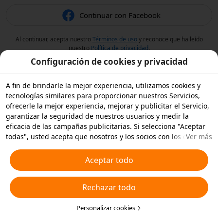
Continuar con Facebook
Al continuar, acepta nuestro
Términos de uso
y reconoce que ha leído
nuestro
Política de privacidad
.
Configuración de cookies y privacidad
A fin de brindarle la mejor experiencia, utilizamos cookies y
tecnologías similares para proporcionar nuestros Servicios,
ofrecerle la mejor experiencia, mejorar y publicitar el Servicio,
garantizar la seguridad de nuestros usuarios y medir la
eficacia de las campañas publicitarias. Si selecciona "Aceptar
todas", usted acepta que nosotros y los socios con los que
Ver más
trabajamos, almacenemos cookies y tecnologías similares en
su dispositivo con fines publicitarios. También puede
Aceptar todo
"Rechazar todas" las cookies no esenciales o elegir qué tipos
de cookies desea aceptar o desactivar haciendo clic en
Rechazar todo
"Personalizar cookies" a continuación, o en cualquier momento
en su configuración de privacidad. Para obtener más detalles,
consulte nuestra
Política de cookies y tecnologías similares
Personalizar cookies
.