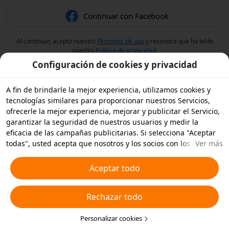
Continuar con Facebook
Al continuar, acepta nuestro
Términos de uso
y reconoce que ha leído
nuestro
Política de privacidad
.
Configuración de cookies y privacidad
A fin de brindarle la mejor experiencia, utilizamos cookies y
tecnologías similares para proporcionar nuestros Servicios,
ofrecerle la mejor experiencia, mejorar y publicitar el Servicio,
garantizar la seguridad de nuestros usuarios y medir la
eficacia de las campañas publicitarias. Si selecciona "Aceptar
todas", usted acepta que nosotros y los socios con los que
Ver más
trabajamos, almacenemos cookies y tecnologías similares en
su dispositivo con fines publicitarios. También puede
Aceptar todo
"Rechazar todas" las cookies no esenciales o elegir qué tipos
de cookies desea aceptar o desactivar haciendo clic en
Rechazar todo
"Personalizar cookies" a continuación, o en cualquier momento
en su configuración de privacidad. Para obtener más detalles,
consulte nuestra
Política de cookies y tecnologías similares
Personalizar cookies
.