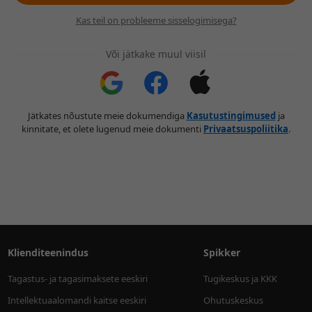
Kas teil on probleeme sisselogimisega?
Või jätkake muul viisil
Jätkates nõustute meie dokumendiga
Kasutustingimused
ja
kinnitate, et olete lugenud meie dokumenti
Privaatsuspoliitika
.
Klienditeenindus
Spikker
Tagastus- ja tagasimaksete eeskiri
Tugikeskus ja KKK
Intellektuaalomandi kaitse eeskiri
Ohutuskeskus