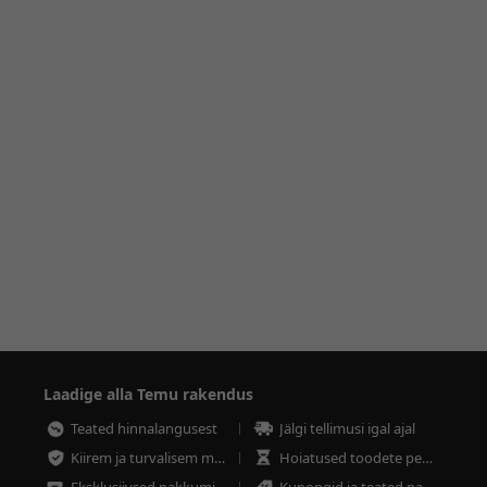
Laadige alla Temu rakendus
Teated hinnalangusest
Jälgi tellimusi igal ajal
Kiirem ja turvalisem maksmine
Hoiatused toodete peatsest lõppemisest