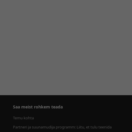
Saa meist rohkem teada
Temu kohta
Partneri ja suunamudija programm: Liitu, et tulu teenida