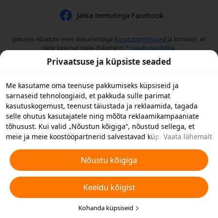
Jätka teenusega Facebook
Jätkates nõustute meie dokumendiga
Kasutustingimused
ja kinnitate, et
olete lugenud meie dokumenti
Privaatsuspoliitika
.
Privaatsuse ja küpsiste seaded
Me kasutame oma teenuse pakkumiseks küpsiseid ja
sarnaseid tehnoloogiaid, et pakkuda sulle parimat
kasutuskogemust, teenust täiustada ja reklaamida, tagada
selle ohutus kasutajatele ning mõõta reklaamikampaaniate
tõhusust. Kui valid „Nõustun kõigiga“, nõustud sellega, et
meie ja meie koostööpartnerid salvestavad küpsiseid ja
Vaata lähemalt
sarnaseid tehnoloogiaid reklaami eesmärkidel sinu
seadmesse. Samuti saad valida „Keeldun kõigist“, et keelduda
Nõustu kõigiga
mitteolulistest küpsistest, või valida allpool või oma
privaatsusseadetes „Kohanda küpsiseid”, et valida millist tüüpi
Keeldu kõigist
küpsiseid soovite vastu võtta või keelata. Täiendavate
üksikasjade jaoks vaata
Küpsiste ja muu sarnase tehnoloogia
eeskirju
.
Kohanda küpsiseid