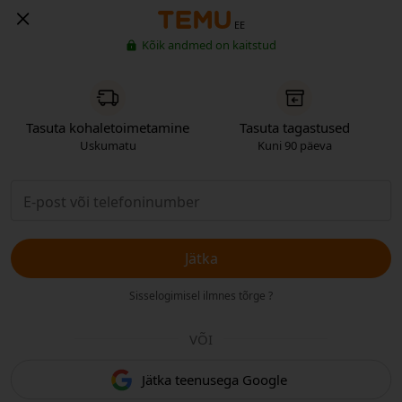
EE
Kõik andmed on kaitstud
Tasuta kohaletoimetamine
Tasuta tagastused
Uskumatu
Kuni 90 päeva
Jätka
Sisselogimisel ilmnes tõrge ?
VÕI
Jätka teenusega Google