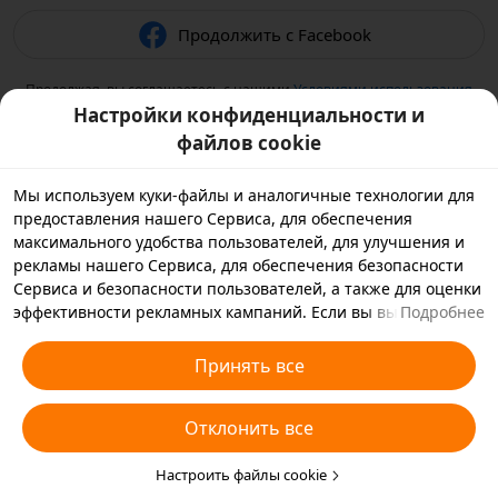
Продолжить с Facebook
Продолжая, вы соглашаетесь с нашими
Условиями использования
и подтверждаете, что прочитали нашу
Политику
Настройки конфиденциальности и
конфиденциальности
.
файлов cookie
Мы используем куки-файлы и аналогичные технологии для
предоставления нашего Сервиса, для обеспечения
максимального удобства пользователей, для улучшения и
рекламы нашего Сервиса, для обеспечения безопасности
Сервиса и безопасности пользователей, а также для оценки
эффективности рекламных кампаний. Если вы выбираете
Подробнее
«Принять все», вы соглашаетесь с тем, что мы и партнеры,
с которыми мы работаем, будем хранить куки-файлы и
Принять все
использовать аналогичные технологии на вашем
устройстве в рекламных целях. Вы также можете выбрать
Отклонить все
«Отклонить все», чтобы отклонить все необязательные
куки-файлы, или выбрать, какие типы куки-файлов
необходимо принять или отклонить. Для этого нажмите
Настроить файлы cookie