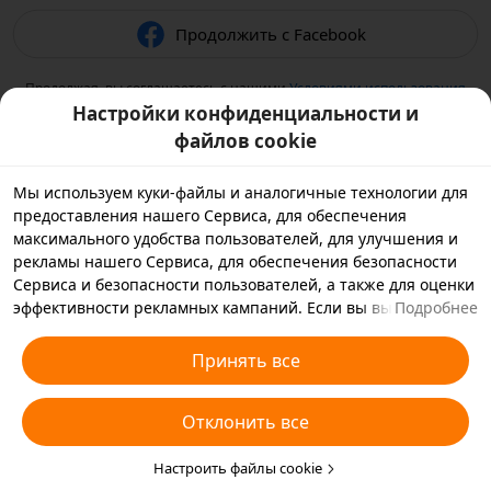
Продолжить с Facebook
Продолжая, вы соглашаетесь с нашими
Условиями использования
и подтверждаете, что прочитали нашу
Политику
Настройки конфиденциальности и
конфиденциальности
.
файлов cookie
Мы используем куки-файлы и аналогичные технологии для
предоставления нашего Сервиса, для обеспечения
максимального удобства пользователей, для улучшения и
рекламы нашего Сервиса, для обеспечения безопасности
Сервиса и безопасности пользователей, а также для оценки
эффективности рекламных кампаний. Если вы выбираете
Подробнее
«Принять все», вы соглашаетесь с тем, что мы и партнеры,
с которыми мы работаем, будем хранить куки-файлы и
Принять все
использовать аналогичные технологии на вашем
устройстве в рекламных целях. Вы также можете выбрать
Отклонить все
«Отклонить все», чтобы отклонить все необязательные
куки-файлы, или выбрать, какие типы куки-файлов
необходимо принять или отклонить. Для этого нажмите
Настроить файлы cookie