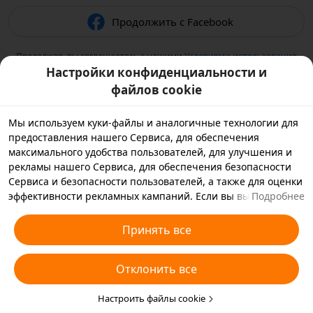
Продолжить с Facebook
Продолжая, вы соглашаетесь с нашими
Условиями использования
и подтверждаете, что прочитали нашу
Политику
Настройки конфиденциальности и
конфиденциальности
.
файлов cookie
Мы используем куки-файлы и аналогичные технологии для
предоставления нашего Сервиса, для обеспечения
максимального удобства пользователей, для улучшения и
рекламы нашего Сервиса, для обеспечения безопасности
Сервиса и безопасности пользователей, а также для оценки
эффективности рекламных кампаний. Если вы выбираете
Подробнее
«Принять все», вы соглашаетесь с тем, что мы и партнеры,
с которыми мы работаем, будем хранить куки-файлы и
Принять все
использовать аналогичные технологии на вашем
устройстве в рекламных целях. Вы также можете выбрать
Отклонить все
«Отклонить все», чтобы отклонить все необязательные
куки-файлы, или выбрать, какие типы куки-файлов
необходимо принять или отклонить. Для этого нажмите
Настроить файлы cookie